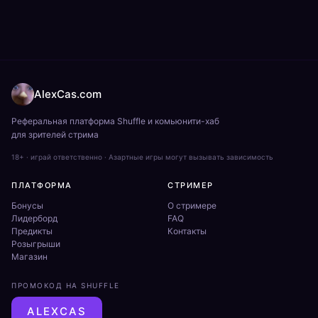
AlexCas.com
Реферальная платформа Shuffle и комьюнити-хаб
для зрителей стрима
18+ · играй ответственно · Азартные игры могут вызывать зависимость
ПЛАТФОРМА
СТРИМЕР
Бонусы
О стримере
Лидерборд
FAQ
Предикты
Контакты
Розыгрыши
Магазин
ПРОМОКОД НА SHUFFLE
ALEXCAS